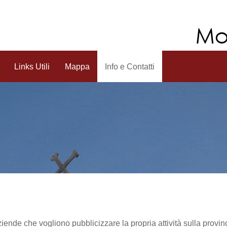
Links Utili
Mappa
Info e Contatti
iende che vogliono pubblicizzare la propria attività sulla provinc